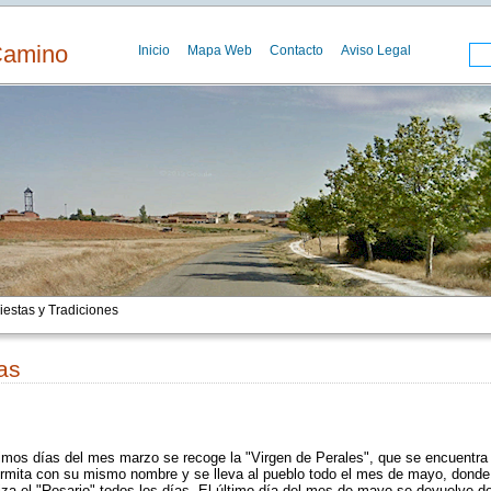
Camino
Inicio
Mapa Web
Contacto
Aviso Legal
iestas y Tradiciones
as
timos días del mes marzo se recoge la "Virgen de Perales", que se encuentra
Ermita con su mismo nombre y se lleva al pueblo todo el mes de mayo, donde
iza el "Rosario" todos los días. El último día del mes de mayo se devuelve d