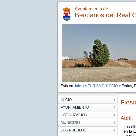
Ayuntamiento de
Bercianos del Real 
Está en:
Inicio
>
TURISMO Y OCIO
> Ferias, F
INICIO
Fiest
AYUNTAMIENTO
LOCALIZACIÓN
Abril.
MUNICIPIO
Los úl
LOS PUEBLOS
en la 
se real